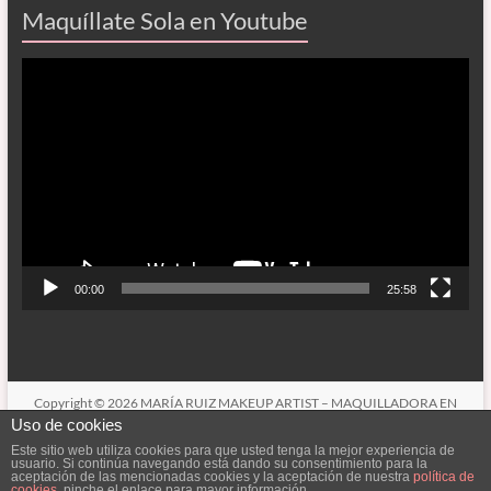
Maquíllate Sola en Youtube
Reproductor
de
vídeo
00:00
25:58
Copyright © 2026
MARÍA RUIZ MAKEUP ARTIST – MAQUILLADORA EN
CÓRDOBA
. Todos los derechos reservados. Tema
Spacious
de ThemeGrill.
Uso de cookies
Funciona con:
WordPress
.
Este sitio web utiliza cookies para que usted tenga la mejor experiencia de
usuario. Si continúa navegando está dando su consentimiento para la
CONÓCEME
SERVICIOS
LOOKBOOK (MIS TRABAJOS)
aceptación de las mencionadas cookies y la aceptación de nuestra
política de
CONTACTAR
cookies
, pinche el enlace para mayor información.