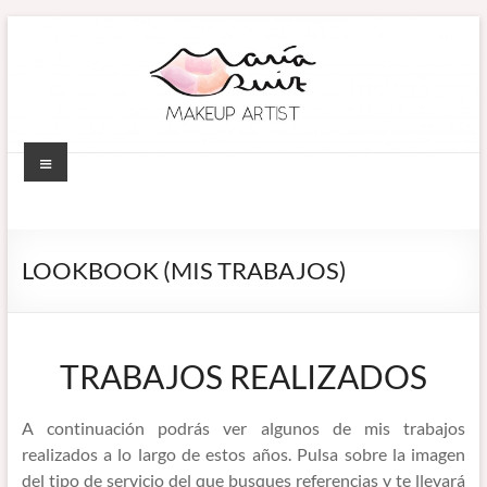
Saltar
al
contenido
Menú
MARÍA RUIZ
Maquillaje
profesional en
MAKEUP ARTIST
Córdoba
LOOKBOOK (MIS TRABAJOS)
(España).
–
Diseño de
MAQUILLADORA
cejas. Talleres
de
EN CÓRDOBA
TRABAJOS REALIZADOS
automaquillaje.
Bellypainting.
A continuación podrás ver algunos de mis trabajos
realizados a lo largo de estos años. Pulsa sobre la imagen
del tipo de servicio del que busques referencias y te llevará