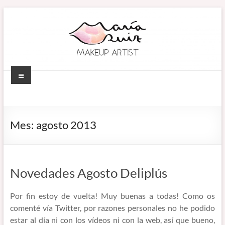
Saltar
al
contenido
Menú
MARÍA RUIZ
Maquillaje
profesional en
MAKEUP ARTIST
Córdoba
Mes:
agosto 2013
(España).
–
Diseño de
MAQUILLADORA
cejas. Talleres
de
EN CÓRDOBA
Novedades Agosto Deliplús
automaquillaje.
Bellypainting.
Por fin estoy de vuelta! Muy buenas a todas! Como os
comenté vía Twitter, por razones personales no he podido
estar al día ni con los vídeos ni con la web, así que bueno,