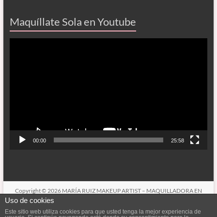
Maquíllate Sola en Youtube
Reproductor
de
vídeo
00:00
25:58
Copyright © 2026
MARÍA RUIZ MAKEUP ARTIST – MAQUILLADORA EN
CÓRDOBA
. Todos los derechos reservados. Tema
Spacious
de ThemeGrill.
Uso de cookies
Funciona con:
WordPress
.
Este sitio web utiliza cookies para que usted tenga la mejor experiencia de