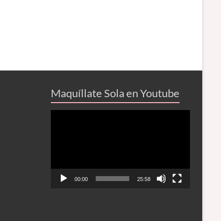
Maquíllate Sola en Youtube
Reproductor
de
vídeo
00:00
25:58