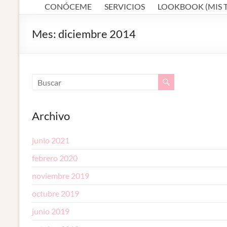
profesional en
CONÓCEME
SERVICIOS
LOOKBOOK (MIS 
MAKEUP ARTIST
Córdoba
–
(España).
Mes:
diciembre 2014
Diseño de
MAQUILLADORA
cejas. Talleres
de
EN CÓRDOBA
automaquillaje.
Bellypainting.
Archivo
junio 2021
febrero 2020
noviembre 2019
octubre 2019
junio 2019