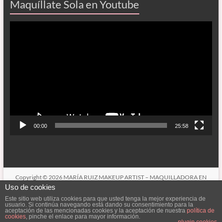
Maquíllate Sola en Youtube
Reproductor
de
vídeo
00:00
25:58
Copyright © 2026
MARÍA RUIZ MAKEUP ARTIST – MAQUILLADORA EN
CÓRDOBA
. Todos los derechos reservados. Tema
Spacious
de ThemeGrill.
Uso de cookies
Funciona con:
WordPress
.
Este sitio web utiliza cookies para que usted tenga la mejor experiencia de
usuario. Si continúa navegando está dando su consentimiento para la
CONÓCEME
SERVICIOS
LOOKBOOK (MIS TRABAJOS)
aceptación de las mencionadas cookies y la aceptación de nuestra
política de
CONTACTAR
cookies
, pinche el enlace para mayor información.