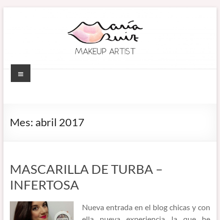
Saltar
al
contenido
Menú
MARÍA RUIZ
Maquillaje
profesional en
MAKEUP ARTIST
Córdoba
Mes:
abril 2017
(España).
–
Diseño de
MAQUILLADORA
cejas. Talleres
de
EN CÓRDOBA
MASCARILLA DE TURBA –
automaquillaje.
INFERTOSA
Bellypainting.
Nueva entrada en el blog chicas y con
ella nueva experiencia la que he