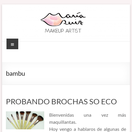
Saltar
al
contenido
Menú
MARÍA RUIZ
Maquillaje
profesional en
MAKEUP ARTIST
Córdoba
bambu
(España).
–
Diseño de
MAQUILLADORA
cejas. Talleres
de
EN CÓRDOBA
PROBANDO BROCHAS SO ECO
automaquillaje.
Bellypainting.
Bienvenidas una vez más
maquillantas.
Hoy vengo a hablaros de algunas de