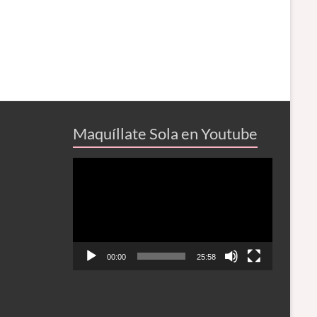
Maquíllate Sola en Youtube
Reproductor
de
vídeo
00:00
25:58