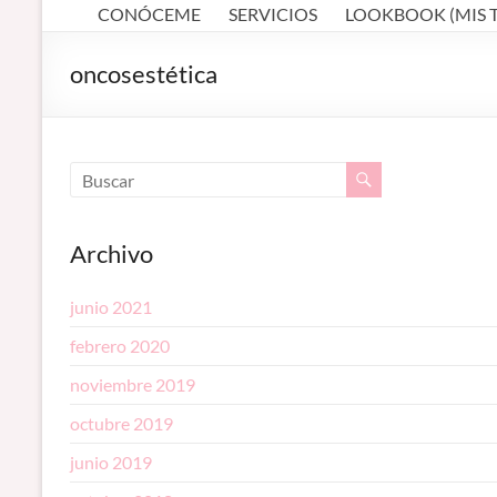
profesional en
CONÓCEME
SERVICIOS
LOOKBOOK (MIS 
MAKEUP ARTIST
Córdoba
–
(España).
oncosestética
Diseño de
MAQUILLADORA
cejas. Talleres
de
EN CÓRDOBA
automaquillaje.
Bellypainting.
Archivo
junio 2021
febrero 2020
noviembre 2019
octubre 2019
junio 2019