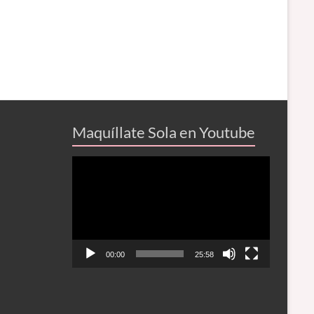
Maquíllate Sola en Youtube
Reproductor
de
vídeo
00:00
25:58