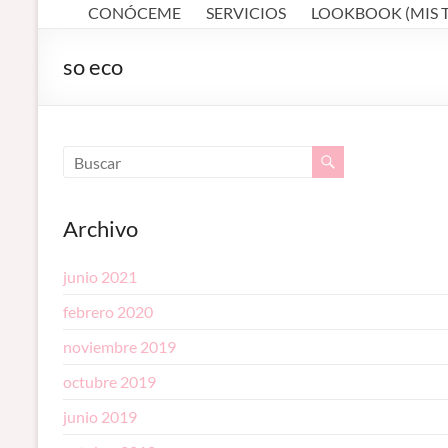
profesional en
CONÓCEME
SERVICIOS
LOOKBOOK (MIS 
MAKEUP ARTIST
Córdoba
–
(España).
so eco
Diseño de
MAQUILLADORA
cejas. Talleres
de
EN CÓRDOBA
automaquillaje.
Bellypainting.
Archivo
junio 2021
febrero 2020
noviembre 2019
octubre 2019
junio 2019