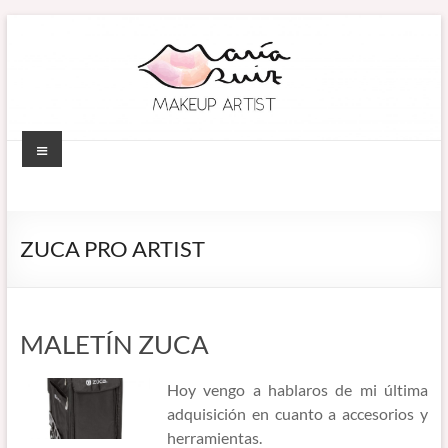
Saltar
al
contenido
Menú
MARÍA RUIZ
Maquillaje
profesional en
MAKEUP ARTIST
Córdoba
ZUCA PRO ARTIST
(España).
–
Diseño de
MAQUILLADORA
cejas. Talleres
de
EN CÓRDOBA
MALETÍN ZUCA
automaquillaje.
Bellypainting.
Hoy vengo a hablaros de mi última
adquisición en cuanto a accesorios y
herramientas.