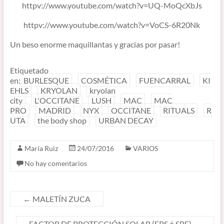
httpv://www.youtube.com/watch?v=UQ-MoQcXbJs
httpv://www.youtube.com/watch?v=VoCS-6R20Nk
Un beso enorme maquillantas y gracias por pasar!
Etiquetado
en:
BURLESQUE
COSMÉTICA
FUENCARRAL
KI
EHLS
KRYOLAN
kryolan
city
L'OCCITANE
LUSH
MAC
MAC
PRO
MADRID
NYX
OCCITANE
RITUALS
R
UTA
the body shop
URBAN DECAY
María Ruiz
24/07/2016
VARIOS
No hay comentarios
←
MALETÍN ZUCA
FACTOR DE PROTECCIÓN SOLAR (FPS ó SPF)
→