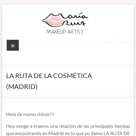
Saltar
al
contenido
Menú
MARÍA RUIZ
Maquillaje
profesional en
MAKEUP ARTIST
Córdoba
LA RUTA DE LA COSMÉTICA
(España).
–
(MADRID)
Diseño de
MAQUILLADORA
cejas. Talleres
de
EN CÓRDOBA
automaquillaje.
Hola de nuevo chicas!!!
Bellypainting.
Hoy vengo a traeros una relación de las principales tiendas
que encontraréis en Madrid en lo que yo llamo LA RUTA DE