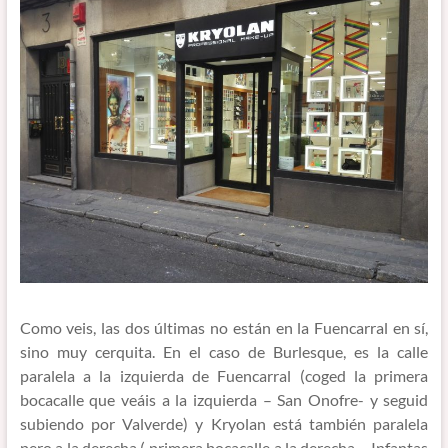
Como veis, las dos últimas no están en la Fuencarral en sí,
sino muy cerquita. En el caso de Burlesque, es la calle
paralela a la izquierda de Fuencarral (coged la primera
bocacalle que veáis a la izquierda – San Onofre- y seguid
subiendo por Valverde) y Kryolan está también paralela
pero a la derecha ( primera bocacalle a la derecha – Infantas