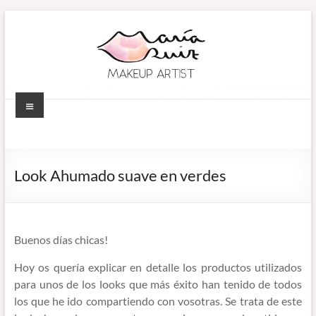
Saltar
al
contenido
Menú
MARÍA RUIZ
Maquillaje
profesional en
MAKEUP ARTIST
Córdoba
Look Ahumado suave en verdes
(España).
–
Diseño de
MAQUILLADORA
cejas. Talleres
de
EN CÓRDOBA
Buenos días chicas!
automaquillaje.
Hoy os quería explicar en detalle los productos utilizados
Bellypainting.
para unos de los looks que más éxito han tenido de todos
los que he ido compartiendo con vosotras. Se trata de este