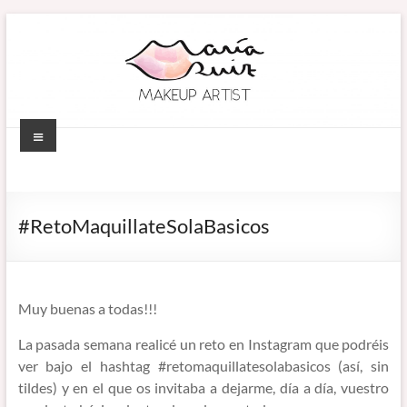
Saltar
al
contenido
Menú
MARÍA RUIZ
Maquillaje
profesional en
MAKEUP ARTIST
Córdoba
#RetoMaquillateSolaBasicos
(España).
–
Diseño de
MAQUILLADORA
cejas. Talleres
de
EN CÓRDOBA
Muy buenas a todas!!!
automaquillaje.
La pasada semana realicé un reto en Instagram que podréis
Bellypainting.
ver bajo el hashtag #retomaquillatesolabasicos (así, sin
tildes) y en el que os invitaba a dejarme, día a día, vuestro