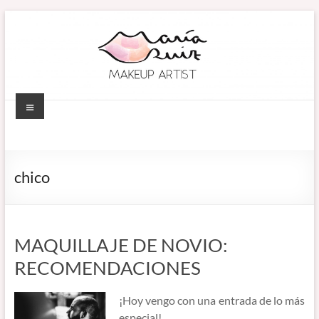
Saltar
al
contenido
Menú
MARÍA RUIZ
Maquillaje
profesional en
MAKEUP ARTIST
Córdoba
chico
(España).
–
Diseño de
MAQUILLADORA
cejas. Talleres
de
EN CÓRDOBA
MAQUILLAJE DE NOVIO:
automaquillaje.
RECOMENDACIONES
Bellypainting.
¡Hoy vengo con una entrada de lo más
especial!