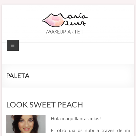
Saltar
al
contenido
Menú
MARÍA RUIZ
Maquillaje
profesional en
MAKEUP ARTIST
Córdoba
PALETA
(España).
–
Diseño de
MAQUILLADORA
cejas. Talleres
de
EN CÓRDOBA
LOOK SWEET PEACH
automaquillaje.
Bellypainting.
Hola maquillantas mías!
El otro día os subí a través de mi