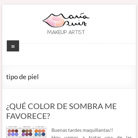
Saltar
al
contenido
Menú
MARÍA RUIZ
Maquillaje
profesional en
MAKEUP ARTIST
Córdoba
tipo de piel
(España).
–
Diseño de
MAQUILLADORA
cejas. Talleres
de
EN CÓRDOBA
¿QUÉ COLOR DE SOMBRA ME
automaquillaje.
FAVORECE?
Bellypainting.
Buenas tardes maquillantas!!
Hoy vamos a tratar una de las