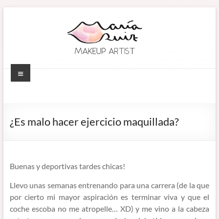
Saltar
al
contenido
Menú
MARÍA RUIZ
Maquillaje
profesional en
MAKEUP ARTIST
Córdoba
¿Es malo hacer ejercicio maquillada?
(España).
–
Diseño de
MAQUILLADORA
cejas. Talleres
de
EN CÓRDOBA
Buenas y deportivas tardes chicas!
automaquillaje.
Llevo unas semanas entrenando para una carrera (de la que
Bellypainting.
por cierto mi mayor aspiración es terminar viva y que el
coche escoba no me atropelle… XD) y me vino a la cabeza