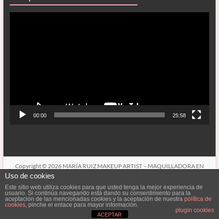
Reproductor
de
vídeo
00:00
25:58
Copyright © 2026
MARÍA RUIZ MAKEUP ARTIST – MAQUILLADORA EN
CÓRDOBA
. Todos los derechos reservados. Tema
Spacious
de ThemeGrill.
Uso de cookies
Funciona con:
WordPress
.
Este sitio web utiliza cookies para que usted tenga la mejor experiencia de
usuario. Si continúa navegando está dando su consentimiento para la
CONÓCEME
SERVICIOS
LOOKBOOK (MIS TRABAJOS)
aceptación de las mencionadas cookies y la aceptación de nuestra
política de
CONTACTAR
cookies
, pinche el enlace para mayor información.
plugin cookies
ACEPTAR