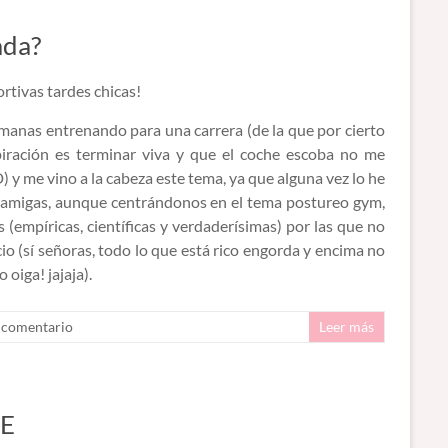
ada?
rtivas tardes chicas!
manas entrenando para una carrera (de la que por cierto
iración es terminar viva y que el coche escoba no me
 y me vino a la cabeza este tema, ya que alguna vez lo he
 amigas, aunque centrándonos en el tema postureo gym,
 (empíricas, científicas y verdaderísimas) por las que no
o (sí señoras, todo lo que está rico engorda y encima no
oiga! jajaja).
 comentario
Leer más
JE