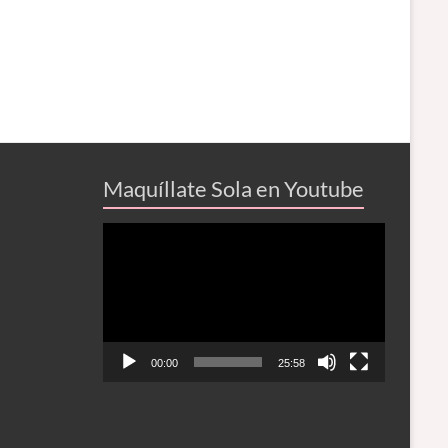
Maquíllate Sola en Youtube
Reproductor
de
vídeo
00:00
25:58