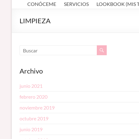
profesional en
CONÓCEME
SERVICIOS
LOOKBOOK (MIS 
MAKEUP ARTIST
Córdoba
–
(España).
LIMPIEZA
Diseño de
MAQUILLADORA
cejas. Talleres
de
EN CÓRDOBA
automaquillaje.
Bellypainting.
Archivo
junio 2021
febrero 2020
noviembre 2019
octubre 2019
junio 2019