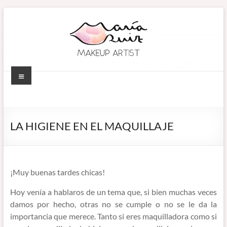
Saltar
al
contenido
Menú
MARÍA RUIZ
Maquillaje
profesional en
MAKEUP ARTIST
Córdoba
LA HIGIENE EN EL MAQUILLAJE
(España).
–
Diseño de
MAQUILLADORA
cejas. Talleres
de
EN CÓRDOBA
¡Muy buenas tardes chicas!
automaquillaje.
Hoy venía a hablaros de un tema que, si bien muchas veces
Bellypainting.
damos por hecho, otras no se cumple o no se le da la
importancia que merece. Tanto si eres maquilladora como si