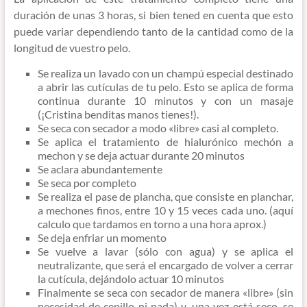
duración de unas 3 horas, si bien tened en cuenta que esto
puede variar dependiendo tanto de la cantidad como de la
longitud de vuestro pelo.
Se realiza un lavado con un champú especial destinado
a abrir las cutículas de tu pelo. Esto se aplica de forma
continua durante 10 minutos y con un masaje
(¡Cristina benditas manos tienes!).
Se seca con secador a modo «libre» casi al completo.
Se aplica el tratamiento de hialurónico mechón a
mechon y se deja actuar durante 20 minutos
Se aclara abundantemente
Se seca por completo
Se realiza el pase de plancha, que consiste en planchar,
a mechones finos, entre 10 y 15 veces cada uno. (aquí
calculo que tardamos en torno a una hora aprox.)
Se deja enfriar un momento
Se vuelve a lavar (sólo con agua) y se aplica el
neutralizante, que será el encargado de volver a cerrar
la cutícula, dejándolo actuar 10 minutos
Finalmente se seca con secador de manera «libre» (sin
necesidad de cepillo ni nada) y, una vez está seco, se