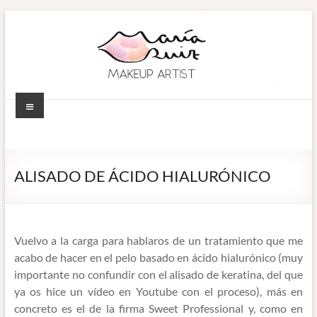
Saltar
al
contenido
Menú
MARÍA RUIZ
Maquillaje
profesional en
MAKEUP ARTIST
Córdoba
ALISADO DE ÁCIDO HIALURÓNICO
(España).
–
Diseño de
MAQUILLADORA
cejas. Talleres
de
EN CÓRDOBA
Vuelvo a la carga para hablaros de un tratamiento que me
automaquillaje.
acabo de hacer en el pelo basado en ácido hialurónico (muy
Bellypainting.
importante no confundir con el alisado de keratina, del que
ya os hice un vídeo en Youtube con el proceso), más en
concreto es el de la firma Sweet Professional y, como en