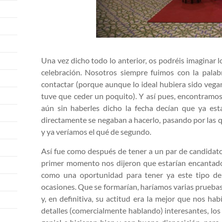
Una vez dicho todo lo anterior, os podréis imaginar l
celebración. Nosotros siempre fuimos con la pala
contactar (porque aunque lo ideal hubiera sido vega
tuve que ceder un poquito). Y así pues, encontram
aún sin haberles dicho la fecha decían que ya est
directamente se negaban a hacerlo, pasando por las qu
y ya veríamos el qué de segundo.
Así fue como después de tener a un par de candidato
primer momento nos dijeron que estarían encantados
como una oportunidad para tener ya este tipo de 
ocasiones. Que se formarían, haríamos varias pruebas 
y, en definitiva, su actitud era la mejor que nos h
detalles (comercialmente hablando) interesantes, los