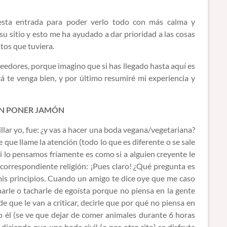
esta entrada para poder verlo todo con más calma y
su sitio y esto me ha ayudado a dar prioridad a las cosas
tos que tuviera.
eedores, porque imagino que si has llegado hasta aquí es
á te venga bien, y por último resumiré mi experiencia y
IN PONER JAMÓN
llar yo, fue: ¿y vas a hacer una boda vegana/vegetariana?
que llame la atención (todo lo que es diferente o se sale
si lo pensamos fríamente es como si a alguien creyente le
u correspondiente religión: ¡Pues claro! ¿Qué pregunta es
n mis principios. Cuando un amigo te dice oye que me caso
onarle o tacharle de egoísta porque no piensa en la gente
de que le van a criticar, decirle que por qué no piensa en
o él (se ve que dejar de comer animales durante 6 horas
diciendo que una boda civil (o por otro rito) se disfruta