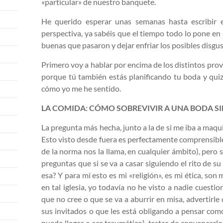
«particular» de nuestro banquete.
He querido esperar unas semanas hasta escribir 
perspectiva, ya sabéis que el tiempo todo lo pone en 
buenas que pasaron y dejar enfriar los posibles disgus
Primero voy a hablar por encima de los distintos prov
porque tú también estás planificando tu boda y quiz
cómo yo me he sentido.
LA COMIDA: CÓMO SOBREVIVIR A UNA BODA S
La pregunta más hecha, junto a la de si me iba a maqui
Esto visto desde fuera es perfectamente comprensible 
de la norma nos la llama, en cualquier ámbito), pero 
preguntas que si se va a casar siguiendo el rito de s
esa? Y para mí esto es mi «religión», es mi ética, so
en tal iglesia, yo todavía no he visto a nadie cuesti
que no cree o que se va a aburrir en misa, advertirle 
sus invitados o que les está obligando a pensar com
puede llegar a ser traumático), tratar de convencerlo 