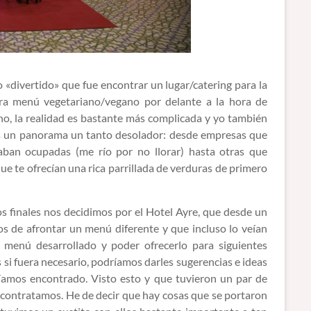
o «divertido» que fue encontrar un lugar/catering para la
bra menú vegetariano/vegano por delante a la hora de
no, la realidad es bastante más complicada y yo también
os un panorama un tanto desolador: desde empresas que
aban ocupadas (me río por no llorar) hasta otras que
e te ofrecían una rica parrillada de verduras de primero
s finales nos decidimos por el Hotel Ayre, que desde un
 de afrontar un menú diferente y que incluso lo veían
menú desarrollado y poder ofrecerlo para siguientes
si fuera necesario, podríamos darles sugerencias e ideas
abíamos encontrado. Visto esto y que tuvieron un par de
 contratamos. He de decir que hay cosas que se portaron