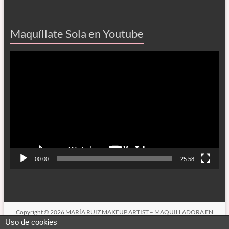
Maquíllate Sola en Youtube
Reproductor
de
vídeo
00:00
25:58
Copyright © 2026
MARÍA RUIZ MAKEUP ARTIST – MAQUILLADORA EN
CÓRDOBA
. Todos los derechos reservados. Tema
Spacious
de ThemeGrill.
Uso de cookies