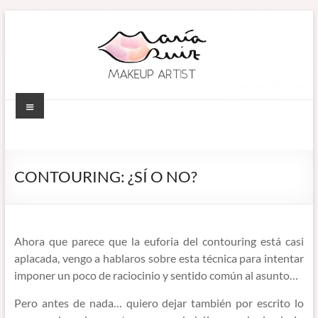
Saltar
al
contenido
Menú
MARÍA RUIZ
Maquillaje
profesional en
MAKEUP ARTIST
Córdoba
CONTOURING: ¿SÍ O NO?
(España).
–
Diseño de
MAQUILLADORA
cejas. Talleres
de
EN CÓRDOBA
Ahora que parece que la euforia del contouring está casi
automaquillaje.
aplacada, vengo a hablaros sobre esta técnica para intentar
Bellypainting.
imponer un poco de raciocinio y sentido común al asunto…
Pero antes de nada… quiero dejar también por escrito lo