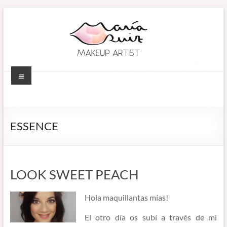
Saltar
al
contenido
Menú
MARÍA RUIZ
Maquillaje
profesional en
MAKEUP ARTIST
Córdoba
ESSENCE
(España).
–
Diseño de
MAQUILLADORA
cejas. Talleres
de
EN CÓRDOBA
LOOK SWEET PEACH
automaquillaje.
Bellypainting.
Hola maquillantas mías!
El otro día os subí a través de mi